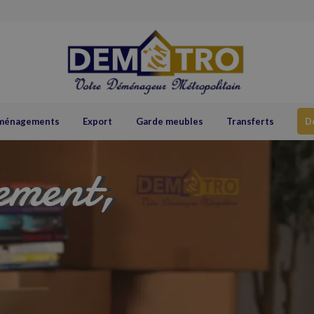
ménagements
Export
Garde meubles
Transferts
D
ement,