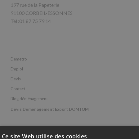
197 rue de la Papeterie
91100 CORBEIL-ESSONNES
Tél :01 87 75 79 14
Demetro
Emploi
Devis
Contact
Blog déménagement
Devis Déménagement Export DOMTOM
Ce site Web utilise des cookies